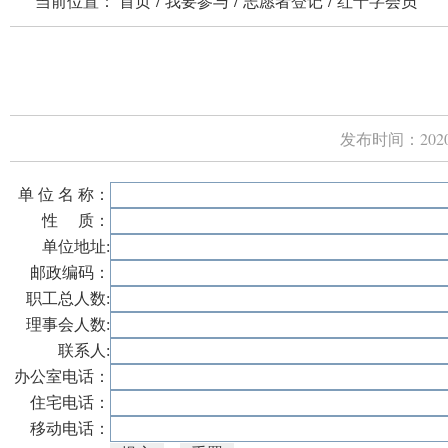
当前位置：
首页
/
我要参与
/
志愿者登记
/
红十字会员
发布时间：
202
单 位 名 称：
性 质：
单位地址:
邮政编码：
职工总人数:
理事会人数:
联系人:
办公室电话：
住宅电话：
移动电话：