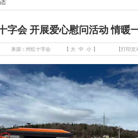
动态
十字会 开展爱心慰问活动 情暖
来源：
州红十字会
【
大
中
小
】
【打印文