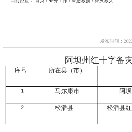
当前位置：
首页
/
业务工作
/
应急救援
/
备灾救灾
发布时间：
202
阿坝州红十字备灾中心
序号
所在县（市）
马尔康市
阿坝
1
松潘县
松潘县红
2