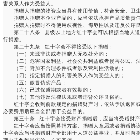
害关系人作为受益人。
捐赠人捐赠的物资应当具有使用价值，符合安全、卫生
捐赠人捐赠本企业产品的，应当依法承担产品质量责任
捐赠人捐赠时不得使用歧视性、侮辱性以及违反公序良
第二十八条 县级以上地方红十字会可以根据当地人道需
行捐赠。
第二十九条 红十字会不得接受以下捐赠：
（一）来源非法或者捐赠人无权处分的；
（二）危害国家利益、社会公共利益或者侵害公民、法
（三）附加不合理条件或者涉及营利性活动的；
（四）指定捐赠人的利害关系人作为受益人的；
（五）假冒伪劣产品；
（六）已过保质期或者有效期的；
（七）其他违反法律法规或者违背公序良俗的。
红十字会收到前款规定的捐赠财产时，依法予以退回或者
必要费用后应当全部用于公益目的。
第三十条 红十字会接受财产捐赠后，应当将受赠财产
红十字会应当按照募捐方案、捐赠人意愿或者捐赠协议处
十字会应当将捐赠财产全部用于人道公益事业，并及时向