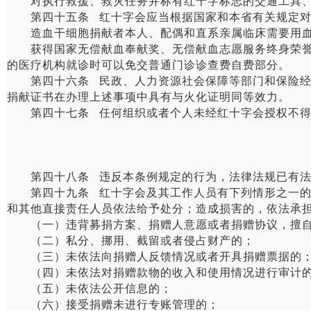
对执行救援、救灾任务并标有红十字标志的交通工具、
第四十五条 红十字会应当根据国家和本省有关规定对
造血干细胞捐献者本人、配偶和直系亲属临床需要用血
获得国家无偿献血奉献奖、无偿献血志愿服务终身荣誉奖
的医疗机构就诊时可以免交普通门诊诊查费自费部分。
第四十六条 民政、人力资源社会保障等部门和保险经办
捐献证书在办理上述事项中具有与火化证明同等效力。
第四十七条 任何组织或者个人未经红十字会授权不得使
第四十八条 违反本条例规定的行为，法律法规已有法
第四十九条 红十字会及其工作人员有下列情形之一的，
和其他直接责任人员依法给予处分；造成损害的，依法承
（一）违背募捐方案、捐赠人意愿或者捐赠协议，擅自
（二）私分、挪用、截留或者侵占财产的；
（三）未依法向捐赠人反馈情况或者开具捐赠票据的
（四）未依法对捐赠款物的收入和使用情况进行审计
（五）未依法公开信息的；
（六）接受捐赠未进行专账管理的；