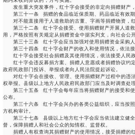
期内未收到异议的，方可实施。
发生重大突发事件，红十字会接受的非定向捐赠财产，
第三十一条 捐赠的食品临近保质期、药品临近有效期的
对不能直接用于人道救助的古董、字画等捐赠物资，红
第三十二条 红十字会接受、使用捐赠财产开展人道救助
用，严格按照有关规定从捐赠资金中据实列支，向社会公
第三十三条 红十字会应当加强对使用捐赠资金采购人
第三十四条 红十字会财产的收入和使用情况，依法接
红十字会接受社会捐赠及其使用情况，依法接受人民政
红十字会违反募捐方案、捐赠人意愿或者捐赠协议约定的
政府民政部门投诉、举报或者向人民法院提起诉讼。
对红十字会在接收、管理、使用捐赠财产过程中的违法违
权举报。县级以上地方人民政府民政部门应当及时调查处
第三十五条 红十字会每年应当将捐赠财产的接受和使用
公布。
第三十六条 红十字会兴办的各类公益组织，应当按照成
方机构审计。
第三十七条 县级以上地方红十字会应当依法建立健全信
督，保障捐赠人和社会公众的知情权、监督权。
捐赠人有权查询其捐赠财产的使用情况，接受捐赠的红